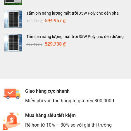
gốc
hiện
là:
tại
Tấm pin năng lượng mặt trời 35W Poly cho đèn pha
604.274 ₫.
là:
Giá
Giá
594.957
₫
793.276
₫
453.871 ₫.
gốc
hiện
là:
tại
Tấm pin năng lượng mặt trời 35W Poly cho đèn đường
793.276 ₫.
là:
Giá
Giá
529.738
₫
705.430
₫
594.957 ₫.
gốc
hiện
là:
tại
705.430 ₫.
là:
529.738 ₫.
Giao hàng cực nhanh
Miễn phí với đơn hàng trị giá trên 800.000đ
Mua hàng siêu tiết kiệm
Rẻ hơn từ 10% – 30% so với giá thị trường