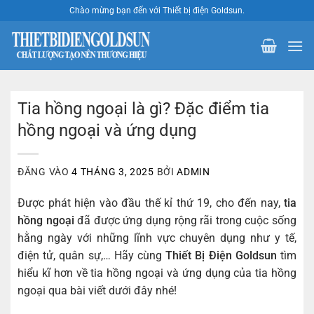
Bỏ
Chào mừng bạn đến với Thiết bị điện Goldsun.
qua
nội
dung
Tia hồng ngoại là gì? Đặc điểm tia
hồng ngoại và ứng dụng
ĐĂNG VÀO
4 THÁNG 3, 2025
BỞI
ADMIN
Được phát hiện vào đầu thế kỉ thứ 19, cho đến nay,
tia
hồng ngoại
đã được ứng dụng rộng rãi trong cuộc sống
hằng ngày với những lĩnh vực chuyên dụng như y tế,
điện tử, quân sự,… Hãy cùng
Thiết Bị Điện Goldsun
tìm
hiểu kĩ hơn về tia hồng ngoại và ứng dụng của tia hồng
ngoại qua bài viết dưới đây nhé!