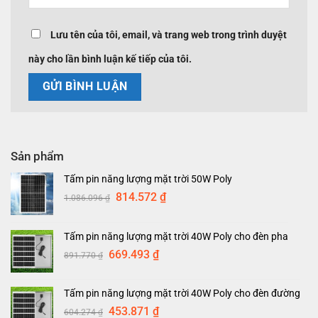
Lưu tên của tôi, email, và trang web trong trình duyệt
này cho lần bình luận kế tiếp của tôi.
Sản phẩm
Tấm pin năng lượng mặt trời 50W Poly
Giá
Giá
814.572
₫
1.086.096
₫
gốc
hiện
là:
tại
Tấm pin năng lượng mặt trời 40W Poly cho đèn pha
1.086.096 ₫.
là:
Giá
Giá
669.493
₫
891.770
₫
814.572 ₫.
gốc
hiện
là:
tại
Tấm pin năng lượng mặt trời 40W Poly cho đèn đường
891.770 ₫.
là:
Giá
Giá
453.871
₫
604.274
₫
669.493 ₫.