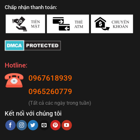
Chấp nhận thanh toán:
Hotline:
0967618939
0965260779
(Tất cả các ngày trong tuần)
Kết nối với chúng tôi