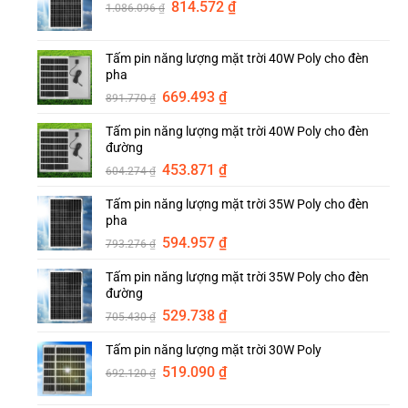
Giá
Giá
814.572
₫
1.086.096
₫
gốc
hiện
là:
tại
Tấm pin năng lượng mặt trời 40W Poly cho đèn
1.086.096 ₫.
là:
pha
814.572 ₫.
Giá
Giá
669.493
₫
891.770
₫
gốc
hiện
Tấm pin năng lượng mặt trời 40W Poly cho đèn
là:
tại
đường
891.770 ₫.
là:
Giá
Giá
453.871
₫
669.493 ₫.
604.274
₫
gốc
hiện
Tấm pin năng lượng mặt trời 35W Poly cho đèn
là:
tại
pha
604.274 ₫.
là:
Giá
Giá
594.957
₫
453.871 ₫.
793.276
₫
gốc
hiện
Tấm pin năng lượng mặt trời 35W Poly cho đèn
là:
tại
đường
793.276 ₫.
là:
Giá
Giá
529.738
₫
594.957 ₫.
705.430
₫
gốc
hiện
Tấm pin năng lượng mặt trời 30W Poly
là:
tại
Giá
Giá
705.430 ₫.
519.090
₫
là:
692.120
₫
gốc
hiện
529.738 ₫.