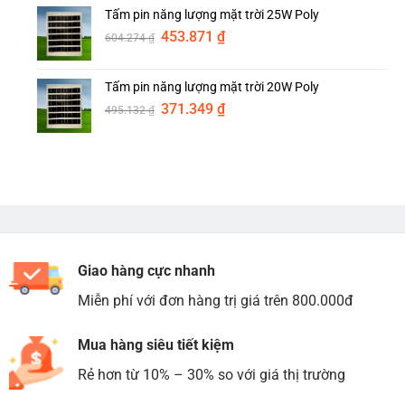
là:
tại
Tấm pin năng lượng mặt trời 25W Poly
692.120 ₫.
là:
Giá
Giá
453.871
₫
519.090 ₫.
604.274
₫
gốc
hiện
là:
tại
Tấm pin năng lượng mặt trời 20W Poly
604.274 ₫.
là:
Giá
Giá
371.349
₫
453.871 ₫.
495.132
₫
gốc
hiện
là:
tại
495.132 ₫.
là:
371.349 ₫.
Giao hàng cực nhanh
Miễn phí với đơn hàng trị giá trên 800.000đ
Mua hàng siêu tiết kiệm
Rẻ hơn từ 10% – 30% so với giá thị trường