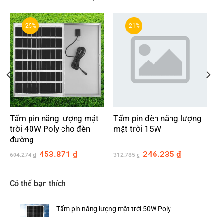
-25%
-21%
Tấm pin năng lượng mặt
Tấm pin đèn năng lượng
trời 40W Poly cho đèn
mặt trời 15W
đường
Giá
Giá
Giá
Giá
453.871
₫
246.235
₫
604.274
₫
312.785
₫
gốc
hiện
gốc
hiện
là:
tại
là:
tại
604.274 ₫.
là:
312.785 ₫.
là:
₫.
453.871 ₫.
246.235 ₫.
Có thể bạn thích
Tấm pin năng lượng mặt trời 50W Poly