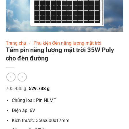
Trang chủ
/
Phụ kiện đèn năng lượng mặt trời
Tấm pin năng lượng mặt trời 35W Poly
cho đèn đường
Giá
Giá
705.430
₫
529.738
₫
gốc
hiện
là:
tại
Chủng loại: Pin NLMT
705.430 ₫.
là:
529.738 ₫.
Điện áp: 6V
Kích thước: 350x600x17mm