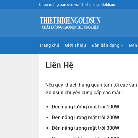
Bỏ
Chào mừng bạn đến với Thiết bị điện Goldsun.
qua
nội
dung
Trang chủ
Giới Thiệu
Đèn dân dụng
Đèn 
Liên Hệ
Nếu quý khách hàng quan tâm tới các sản p
Goldsun
chuyên cung cấp các mẫu:
Đèn năng lượng mặt trời 100W
Đèn năng lượng mặt trời 200W
Đèn năng lượng mặt trời 300W