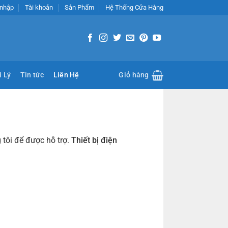
nhập
Tài khoản
Sản Phẩm
Hệ Thống Cửa Hàng
i Lý
Tin tức
Liên Hệ
Giỏ hàng
tôi để được hỗ trợ.
Thiết bị điện