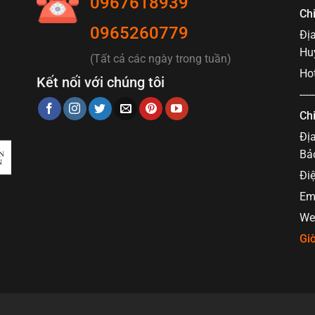
0967618939
Ch
0965260779
Địa
Hu
(Tất cả các ngày trong tuần)
Hot
Kết nối với chúng tôi
-----
Ch
Địa
Bả
Điệ
Em
Web
Giờ