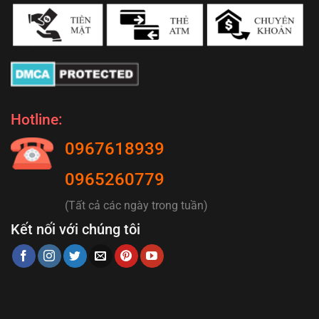
Hotline:
0967618939
0965260779
(Tất cả các ngày trong tuần)
Kết nối với chúng tôi