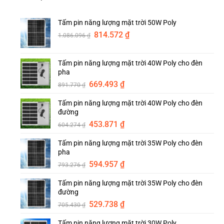
Tấm pin năng lượng mặt trời 50W Poly
Giá
Giá
814.572
₫
1.086.096
₫
gốc
hiện
là:
tại
Tấm pin năng lượng mặt trời 40W Poly cho đèn
1.086.096 ₫.
là:
pha
814.572 ₫.
Giá
Giá
669.493
₫
891.770
₫
gốc
hiện
Tấm pin năng lượng mặt trời 40W Poly cho đèn
là:
tại
đường
891.770 ₫.
là:
Giá
Giá
453.871
₫
669.493 ₫.
604.274
₫
gốc
hiện
Tấm pin năng lượng mặt trời 35W Poly cho đèn
là:
tại
pha
604.274 ₫.
là:
Giá
Giá
594.957
₫
453.871 ₫.
793.276
₫
gốc
hiện
Tấm pin năng lượng mặt trời 35W Poly cho đèn
là:
tại
đường
793.276 ₫.
là:
Giá
Giá
529.738
₫
594.957 ₫.
705.430
₫
gốc
hiện
Tấm pin năng lượng mặt trời 30W Poly