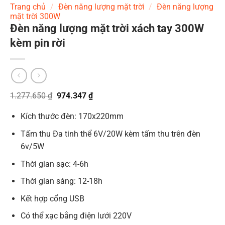
Trang chủ
/
Đèn năng lượng mặt trời
/
Đèn năng lượng
mặt trời 300W
Đèn năng lượng mặt trời xách tay 300W
kèm pin rời
Giá
Giá
1.277.650
₫
974.347
₫
gốc
hiện
là:
tại
Kích thước đèn: 170x220mm
1.277.650 ₫.
là:
974.347 ₫.
Tấm thu Đa tinh thể 6V/20W kèm tấm thu trên đèn
6v/5W
Thời gian sạc: 4-6h
Thời gian sáng: 12-18h
Kết hợp cổng USB
Có thể xạc bằng điện lưới 220V