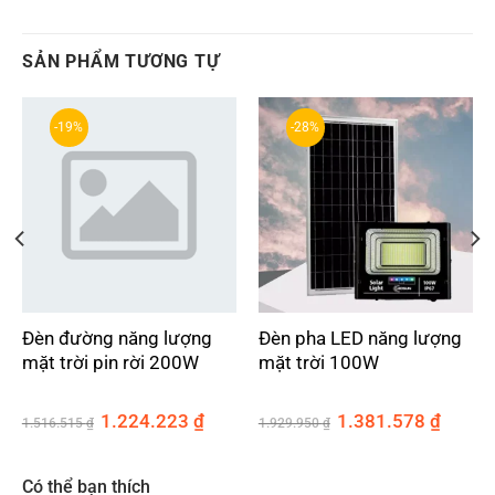
SẢN PHẨM TƯƠNG TỰ
-19%
-28%
Đèn đường năng lượng
Đèn pha LED năng lượng
mặt trời pin rời 200W
mặt trời 100W
Giá
Giá
Giá
Giá
1.224.223
₫
1.381.578
₫
1.516.515
₫
1.929.950
₫
gốc
hiện
gốc
hiện
là:
tại
là:
tại
1.516.515 ₫.
là:
1.929.950 ₫.
là:
3.196 ₫.
1.224.223 ₫.
1.381.5
Có thể bạn thích