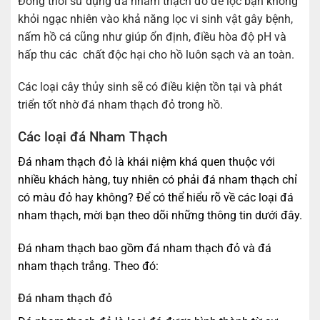
Đồng thời sử dụng đá nham thạch đỏ để lọc bạn không
khỏi ngạc nhiên vào khả năng lọc vi sinh vật gây bệnh,
nấm hồ cá cũng như giúp ổn định, điều hòa độ pH và
hấp thu các chất độc hại cho hồ luôn sạch và an toàn.
Các loại cây thủy sinh sẽ có điều kiện tồn tại và phát
triển tốt nhờ đá nham thạch đỏ trong hồ.
Các loại đá Nham Thạch
Đá nham thạch đỏ là khái niệm khá quen thuộc với
nhiều khách hàng, tuy nhiên có phải đá nham thạch chỉ
có màu đỏ hay không? Để có thể hiểu rõ về các loại đá
nham thạch, mời bạn theo dõi những thông tin dưới đây.
Đá nham thạch bao gồm đá nham thạch đỏ và đá
nham thạch trắng. Theo đó:
Đá nham thạch đỏ