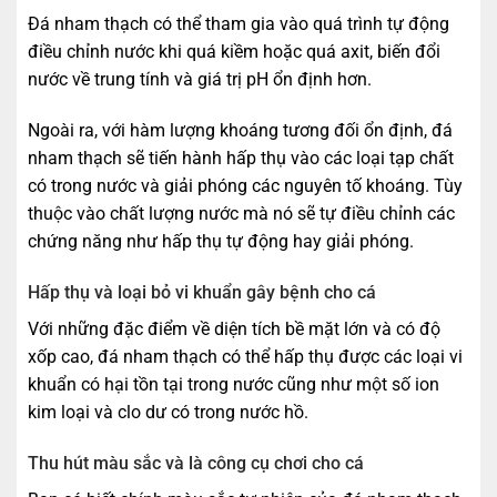
Đá nham thạch có thể tham gia vào quá trình tự động
điều chỉnh nước khi quá kiềm hoặc quá axit, biến đổi
nước về trung tính và giá trị pH ổn định hơn.
Ngoài ra, với hàm lượng khoáng tương đối ổn định, đá
nham thạch sẽ tiến hành hấp thụ vào các loại tạp chất
có trong nước và giải phóng các nguyên tố khoáng. Tùy
thuộc vào chất lượng nước mà nó sẽ tự điều chỉnh các
chứng năng như hấp thụ tự động hay giải phóng.
Hấp thụ và loại bỏ vi khuẩn gây bệnh cho cá
Với những đặc điểm về diện tích bề mặt lớn và có độ
xốp cao, đá nham thạch có thể hấp thụ được các loại vi
khuẩn có hại tồn tại trong nước cũng như một số ion
kim loại và clo dư có trong nước hồ.
Thu hút màu sắc và là công cụ chơi cho cá