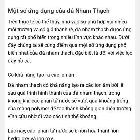
Một số ứng dụng của đá Nham Thạch
Trên thực tế có thể thấy, nhờ vào sự phù hợp với nhiều
môi trường và có giá thành rẻ, đá nham thạch được ứng
dụng rất phổ biến trong nhiều lĩnh vực khác nhau. Dưới
đây chúng ta sẽ cùng điểm qua một số ứng dụng phổ
biến nhất của đá nham thạch, đặc biệt là đối với việc lọc
đáy hồ cá.
Có khả năng tạo ra các ion âm
Đá nham thạch có khả năng tạo ra các ion âm bởi lẽ
sau quá trình hình thành của đá nham thạch, trong
không khí, các phân tử nước sẽ vượt qua khoảng trống
của màng polymer để tạo thành không gian điện trường
vĩnh cửu nhờ đi vào các tinh thể khoáng.
Lúc này, các phân tử nước sẽ bị ion hóa thành ion
hydro-oxy và ion oxy.