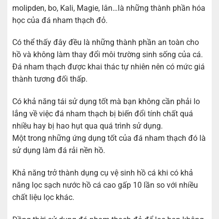
molipden, bo, Kali, Magie, lân…là những thành phần hóa
học của đá nham thạch đỏ.
Có thể thấy đây đều là những thành phần an toàn cho
hồ và không làm thay đổi môi trường sinh sống của cá.
Đá nham thạch được khai thác tự nhiên nên có mức giá
thành tương đối thấp.
Có khả năng tái sử dụng tốt mà bạn không cần phải lo
lắng về việc đá nham thạch bị biến đổi tính chất quá
nhiều hay bị hao hụt qua quá trình sử dụng.
Một trong những ứng dụng tốt của đá nham thạch đó là
sử dụng làm đá rải nền hồ.
Khả năng trở thành dụng cụ vệ sinh hồ cá khi có khả
năng lọc sạch nước hồ cá cao gấp 10 lần so với nhiều
chất liệu lọc khác.