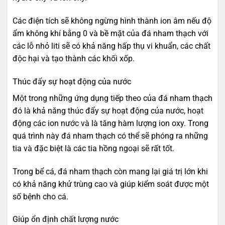
Các điện tích sẽ không ngừng hình thành ion âm nếu độ
ẩm không khí bằng 0 và bề mặt của đá nham thạch với
các lỗ nhỏ liti sẽ có khả năng hấp thụ vi khuẩn, các chất
độc hại và tạo thành các khối xốp.
Thúc đẩy sự hoạt động của nước
Một trong những ứng dụng tiếp theo của đá nham thạch
đó là khả năng thúc đẩy sự hoạt động của nước, hoạt
động các ion nước và là tăng hàm lượng ion oxy. Trong
quá trình này đá nham thạch có thể sẽ phóng ra những
tia và đặc biệt là các tia hồng ngoại sẽ rất tốt.
Trong bể cá, đá nham thạch còn mang lại giá trị lớn khi
có khả năng khử trùng cao và giúp kiểm soát được một
số bệnh cho cá.
Giúp ổn định chất lượng nước