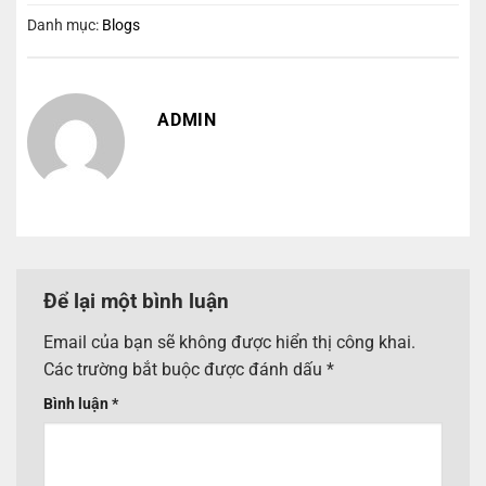
Danh mục:
Blogs
ADMIN
Để lại một bình luận
Email của bạn sẽ không được hiển thị công khai.
Các trường bắt buộc được đánh dấu
*
Bình luận
*