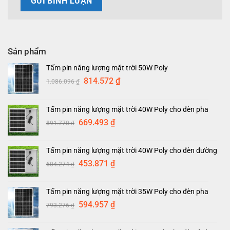
Sản phẩm
Tấm pin năng lượng mặt trời 50W Poly
Giá
Giá
814.572
₫
1.086.096
₫
gốc
hiện
là:
tại
Tấm pin năng lượng mặt trời 40W Poly cho đèn pha
1.086.096 ₫.
là:
Giá
Giá
669.493
₫
891.770
₫
814.572 ₫.
gốc
hiện
là:
tại
Tấm pin năng lượng mặt trời 40W Poly cho đèn đường
891.770 ₫.
là:
Giá
Giá
453.871
₫
604.274
₫
669.493 ₫.
gốc
hiện
là:
tại
Tấm pin năng lượng mặt trời 35W Poly cho đèn pha
604.274 ₫.
là:
Giá
Giá
594.957
₫
793.276
₫
453.871 ₫.
gốc
hiện
là:
tại