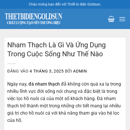
Bỏ
Chào mừng bạn đến với Thiết bị điện Goldsun.
qua
nội
dung
Nham Thạch Là Gì Và Ứng Dụng
Trong Cuộc Sống Như Thế Nào
ĐĂNG VÀO
4 THÁNG 3, 2025
BỞI
ADMIN
Ngày nay,
đá nham thạch
đã không còn quá xa lạ trong
nhiều lĩnh vực đời sống nói chung và đặc biệt là trong
việc lọc hồ nuôi cá của một số khách hàng. Đá nham
thạch trở thành một trong những chi tiết mang lại nhiều
giá trị cho hồ nuôi cá với khả năng tham gia vào hệ lọc
của hồ.