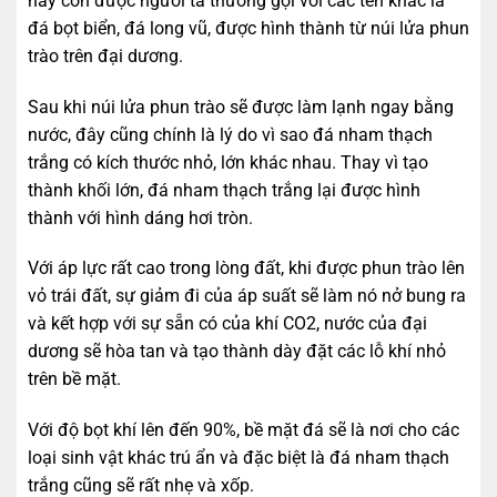
hay còn được người ta thường gọi với các tên khác là
đá bọt biển, đá long vũ, được hình thành từ núi lửa phun
trào trên đại dương.
Sau khi núi lửa phun trào sẽ được làm lạnh ngay bằng
nước, đây cũng chính là lý do vì sao đá nham thạch
trắng có kích thước nhỏ, lớn khác nhau. Thay vì tạo
thành khối lớn, đá nham thạch trắng lại được hình
thành với hình dáng hơi tròn.
Với áp lực rất cao trong lòng đất, khi được phun trào lên
vỏ trái đất, sự giảm đi của áp suất sẽ làm nó nở bung ra
và kết hợp với sự sẵn có của khí CO2, nước của đại
dương sẽ hòa tan và tạo thành dày đặt các lỗ khí nhỏ
trên bề mặt.
Với độ bọt khí lên đến 90%, bề mặt đá sẽ là nơi cho các
loại sinh vật khác trú ẩn và đặc biệt là đá nham thạch
trắng cũng sẽ rất nhẹ và xốp.