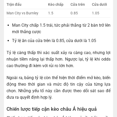
Trận đấu
Kèo chấp
Cửa trên
Cửa dưới
Man City vs Burnley
1.5
0.85
1.05
Man City chấp 1.5 trái, tức phải thắng từ 2 bàn trở lên
mới thắng cược
Tỷ lệ ăn của cửa trên là 0.85, cửa dưới là 1.05
Tỷ lệ càng thấp thì xác suất xảy ra càng cao, nhưng lợi
nhuận tiềm năng lại thấp hơn. Ngược lại, tỷ lệ khi odds
cao thường đi kèm với rủi ro lớn hơn.
Ngoài ra, bảng tỷ lệ còn thể hiện thời điểm mở kèo, biến
động theo thời gian và mức độ tin cậy của từng lựa
chọn. Những yếu tố này cần được theo dõi sát sao để
đưa ra quyết định hợp lý.
Chiến lược tiếp cận kèo châu Á hiệu quả