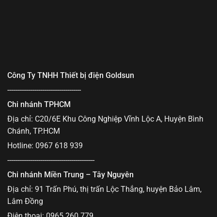
Công Ty TNHH Thiết bị điện Goldsun
--------------------------------------
Chi nhánh TPHCM
Địa chỉ: C20/6E Khu Công Nghiệp Vĩnh Lộc A, Huyện Bình
Chánh, TP.HCM
Hotline: 0967 618 939
---------------------------------------------
Chi nhánh Miền Trung – Tây Nguyên
Địa chỉ: 91 Trấn Phú, thị trấn Lộc Thắng, huyện Bảo Lâm,
Lâm Đồng
Điện thoại: 0965 260 779