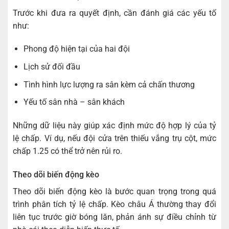
Trước khi đưa ra quyết định, cần đánh giá các yếu tố
như:
Phong độ hiện tại của hai đội
Lịch sử đối đầu
Tình hình lực lượng ra sân kèm cả chấn thương
Yếu tố sân nhà – sân khách
Những dữ liệu này giúp xác định mức độ hợp lý của tỷ
lệ chấp. Ví dụ, nếu đội cửa trên thiếu vắng trụ cột, mức
chấp 1.25 có thể trở nên rủi ro.
Theo dõi biến động kèo
Theo dõi biến động kèo là bước quan trọng trong quá
trình phân tích tỷ lệ chấp. Kèo châu Á thường thay đổi
liên tục trước giờ bóng lăn, phản ánh sự điều chỉnh từ