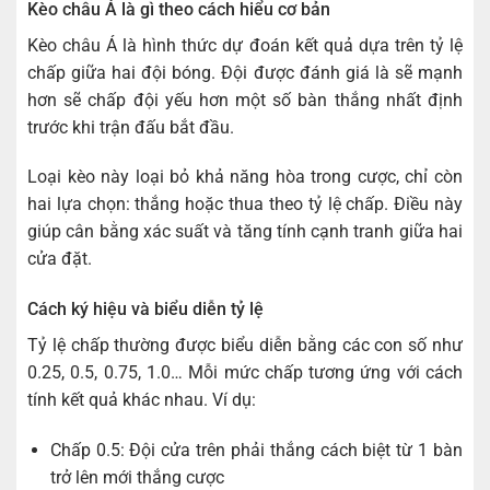
Kèo châu Á là gì theo cách hiểu cơ bản
Kèo châu Á là hình thức dự đoán kết quả dựa trên tỷ lệ
chấp giữa hai đội bóng. Đội được đánh giá là sẽ mạnh
hơn sẽ chấp đội yếu hơn một số bàn thắng nhất định
trước khi trận đấu bắt đầu.
Loại kèo này loại bỏ khả năng hòa trong cược, chỉ còn
hai lựa chọn: thắng hoặc thua theo tỷ lệ chấp. Điều này
giúp cân bằng xác suất và tăng tính cạnh tranh giữa hai
cửa đặt.
Cách ký hiệu và biểu diễn tỷ lệ
Tỷ lệ chấp thường được biểu diễn bằng các con số như
0.25, 0.5, 0.75, 1.0… Mỗi mức chấp tương ứng với cách
tính kết quả khác nhau. Ví dụ:
Chấp 0.5: Đội cửa trên phải thắng cách biệt từ 1 bàn
trở lên mới thắng cược