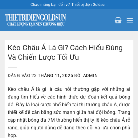
Bỏ
Chào mừng bạn đến với Thiết bị điện Goldsun.
qua
nội
dung
Kèo Châu Á Là Gì? Cách Hiểu Đúng
Và Chiến Lược Tối Ưu
ĐĂNG VÀO
23 THÁNG 11, 2025
BỞI
ADMIN
Kèo châu Á là gì là câu hỏi thường gặp với những ai
đang tìm hiểu về các hình thức dự đoán kết quả bóng
đá. Đây là loại cược phổ biến tại thị trường châu Á, được
thiết kế để cân bằng sức mạnh giữa hai đội bóng. Trang
cập nhật bóng đá 7M thường hiển thị tỷ lệ kèo châu Á rõ
ràng, giúp người dùng dễ dàng theo dõi và lựa chọn phù
hợp.