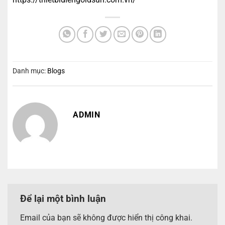
Danh mục:
Blogs
ADMIN
Để lại một bình luận
Email của bạn sẽ không được hiển thị công khai.