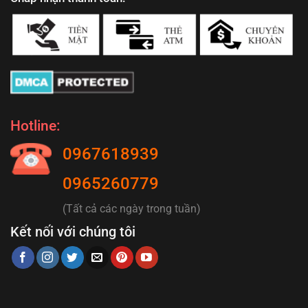
Hotline:
0967618939
0965260779
(Tất cả các ngày trong tuần)
Kết nối với chúng tôi