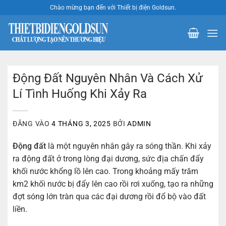
Bỏ
Chào mừng bạn đến với Thiết bị điện Goldsun.
qua
nội
dung
Động Đất Nguyên Nhân Và Cách Xử
Lí Tình Huống Khi Xảy Ra
ĐĂNG VÀO
4 THÁNG 3, 2025
BỞI
ADMIN
Động đất
là một nguyên nhân gây ra sóng thần. Khi xảy
ra động đất ở trong lòng đại dương, sức địa chấn đẩy
khối nước khổng lồ lên cao. Trong khoảng mấy trăm
km2 khối nước bị đẩy lên cao rồi rơi xuống, tạo ra những
đợt sóng lớn tràn qua các đại dương rồi đổ bộ vào đất
liền.