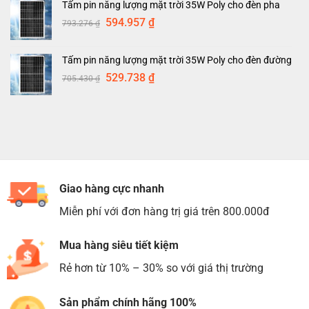
Tấm pin năng lượng mặt trời 35W Poly cho đèn pha
604.274 ₫.
là:
Giá
Giá
594.957
₫
793.276
₫
453.871 ₫.
gốc
hiện
là:
tại
Tấm pin năng lượng mặt trời 35W Poly cho đèn đường
793.276 ₫.
là:
Giá
Giá
529.738
₫
705.430
₫
594.957 ₫.
gốc
hiện
là:
tại
705.430 ₫.
là:
529.738 ₫.
Giao hàng cực nhanh
Miễn phí với đơn hàng trị giá trên 800.000đ
Mua hàng siêu tiết kiệm
Rẻ hơn từ 10% – 30% so với giá thị trường
Sản phẩm chính hãng 100%