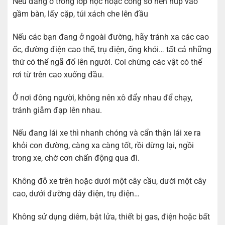
Nếu đang ở trong lớp học hoặc công sở nên núp vào
gầm bàn, lấy cặp, túi xách che lên đầu
Nếu các bạn đang ở ngoài đường, hãy tránh xa các cao
ốc, đường điện cao thế, trụ điện, ống khói… tất cả những
thứ có thể ngã đổ lên người. Coi chừng các vật có thể
rơi từ trên cao xuống đầu.
Ở nơi đông người, không nên xô đẩy nhau để chạy,
tránh giẫm đạp lên nhau.
Nếu đang lái xe thì nhanh chóng và cẩn thận lái xe ra
khỏi con đường, càng xa càng tốt, rồi dừng lại, ngồi
trong xe, chờ cơn chấn động qua đi.
Không đỗ xe trên hoặc dưới một cây cầu, dưới một cây
cao, dưới đường dây điện, trụ điện…
Không sử dụng diêm, bật lửa, thiết bị gas, điện hoặc bất