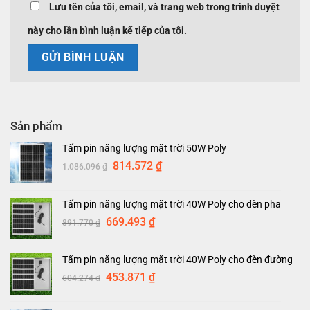
Lưu tên của tôi, email, và trang web trong trình duyệt
này cho lần bình luận kế tiếp của tôi.
Sản phẩm
Tấm pin năng lượng mặt trời 50W Poly
Giá
Giá
814.572
₫
1.086.096
₫
gốc
hiện
là:
tại
Tấm pin năng lượng mặt trời 40W Poly cho đèn pha
1.086.096 ₫.
là:
Giá
Giá
669.493
₫
891.770
₫
814.572 ₫.
gốc
hiện
là:
tại
Tấm pin năng lượng mặt trời 40W Poly cho đèn đường
891.770 ₫.
là:
Giá
Giá
453.871
₫
604.274
₫
669.493 ₫.
gốc
hiện
là:
tại