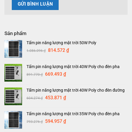
Sản phẩm
Tấm pin năng lượng mặt trời 50W Poly
Giá
Giá
814.572
₫
1.086.096
₫
gốc
hiện
là:
tại
Tấm pin năng lượng mặt trời 40W Poly cho đèn pha
1.086.096 ₫.
là:
Giá
Giá
669.493
₫
891.770
₫
814.572 ₫.
gốc
hiện
là:
tại
Tấm pin năng lượng mặt trời 40W Poly cho đèn đường
891.770 ₫.
là:
Giá
Giá
453.871
₫
604.274
₫
669.493 ₫.
gốc
hiện
là:
tại
Tấm pin năng lượng mặt trời 35W Poly cho đèn pha
604.274 ₫.
là:
Giá
Giá
594.957
₫
793.276
₫
453.871 ₫.
gốc
hiện