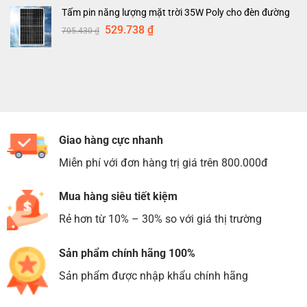
là:
tại
Tấm pin năng lượng mặt trời 35W Poly cho đèn đường
793.276 ₫.
là:
Giá
Giá
529.738
₫
705.430
₫
594.957 ₫.
gốc
hiện
là:
tại
705.430 ₫.
là:
529.738 ₫.
Giao hàng cực nhanh
Miễn phí với đơn hàng trị giá trên 800.000đ
Mua hàng siêu tiết kiệm
Rẻ hơn từ 10% – 30% so với giá thị trường
Sản phẩm chính hãng 100%
Sản phẩm được nhập khẩu chính hãng