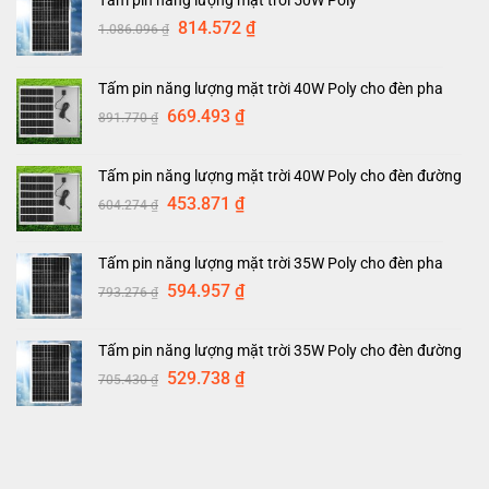
Tấm pin năng lượng mặt trời 50W Poly
Giá
Giá
814.572
₫
1.086.096
₫
gốc
hiện
là:
tại
Tấm pin năng lượng mặt trời 40W Poly cho đèn pha
1.086.096 ₫.
là:
Giá
Giá
669.493
₫
891.770
₫
814.572 ₫.
gốc
hiện
là:
tại
Tấm pin năng lượng mặt trời 40W Poly cho đèn đường
891.770 ₫.
là:
Giá
Giá
453.871
₫
604.274
₫
669.493 ₫.
gốc
hiện
là:
tại
Tấm pin năng lượng mặt trời 35W Poly cho đèn pha
604.274 ₫.
là:
Giá
Giá
594.957
₫
793.276
₫
453.871 ₫.
gốc
hiện
là:
tại
Tấm pin năng lượng mặt trời 35W Poly cho đèn đường
793.276 ₫.
là:
Giá
Giá
529.738
₫
705.430
₫
594.957 ₫.
gốc
hiện
là:
tại
705.430 ₫.
là:
529.738 ₫.