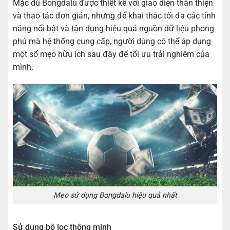
Mặc dù Bongdalu được thiết kế với giao diện thân thiện
và thao tác đơn giản, nhưng để khai thác tối đa các tính
năng nổi bật và tận dụng hiệu quả nguồn dữ liệu phong
phú mà hệ thống cung cấp, người dùng có thể áp dụng
một số mẹo hữu ích sau đây để tối ưu trải nghiệm của
mình.
Mẹo sử dụng Bongdalu hiệu quả nhất
Sử dụng bộ lọc thông minh