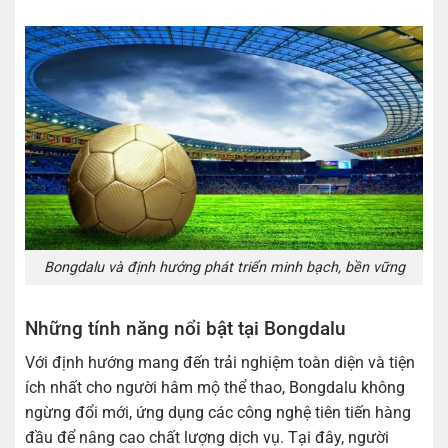
Bongdalu và định hướng phát triển minh bạch, bền vững
Những tính năng nổi bật tại Bongdalu
Với định hướng mang đến trải nghiệm toàn diện và tiện
ích nhất cho người hâm mộ thể thao, Bongdalu không
ngừng đổi mới, ứng dụng các công nghệ tiên tiến hàng
đầu để nâng cao chất lượng dịch vụ. Tại đây, người