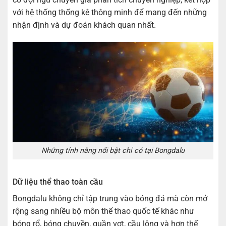
với hệ thống thống kê thông minh để mang đến những
nhận định và dự đoán khách quan nhất.
Những tính năng nổi bật chỉ có tại Bongdalu
Dữ liệu thể thao toàn cầu
Bongdalu không chỉ tập trung vào bóng đá mà còn mở
rộng sang nhiều bộ môn thể thao quốc tế khác như
bóng rổ, bóng chuyền, quần vợt, cầu lông và hơn thế