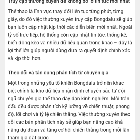
Truy cập thường xuyên để không bỏ lỡ tin tức mới nhất
Thể thao là lĩnh vực thay đổi liên tục từng phút, từng
giây, do đó việc thường xuyên truy cập Bongdalu sẽ giúp
bạn luôn cập nhật kịp thời các diễn biến mới nhất. Ngoài
tỷ số trực tiếp, hệ thống còn cập nhật tin tức, thống kê,
biến động kèo và nhiều dữ liệu quan trọng khác – đây là
lợi thế lớn giúp người dùng đưa ra quyết định chính xác
và kịp thời hơn.
Theo dõi và tận dụng phân tích từ chuyên gia
Một trong những yếu tố khiến Bongdalu trở nên khác
biệt chính là kho dữ liệu nhận định chuyên sâu từ đội
ngũ chuyên gia thể thao dày dạn kinh nghiệm. Mỗi trận
đấu đều được phân tích kỹ lưỡng về chiến thuật, phong
độ, lối chơi và tỷ lệ chiến thắng. Việc thường xuyên theo
dõi các bản phân tích này sẽ giúp bạn nâng cao khả
năng dự đoán và tăng cơ hội chiến thắng trong mỗi lần
tham gia đặt cược.