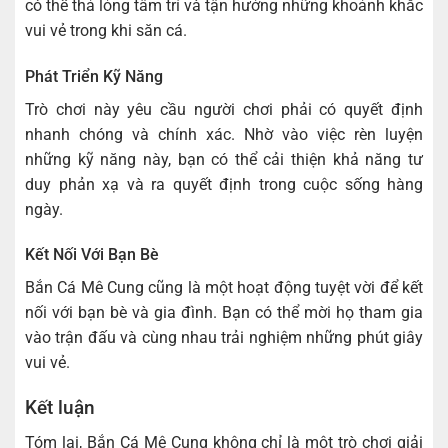
có thể thả lỏng tâm trí và tận hưởng những khoảnh khắc
vui vẻ trong khi săn cá.
Phát Triển Kỹ Năng
Trò chơi này yêu cầu người chơi phải có quyết định
nhanh chóng và chính xác. Nhờ vào việc rèn luyện
những kỹ năng này, bạn có thể cải thiện khả năng tư
duy phản xạ và ra quyết định trong cuộc sống hàng
ngày.
Kết Nối Với Bạn Bè
Bắn Cá Mê Cung cũng là một hoạt động tuyệt vời để kết
nối với bạn bè và gia đình. Bạn có thể mời họ tham gia
vào trận đấu và cùng nhau trải nghiệm những phút giây
vui vẻ.
Kết luận
Tóm lại, Bắn Cá Mê Cung không chỉ là một trò chơi giải