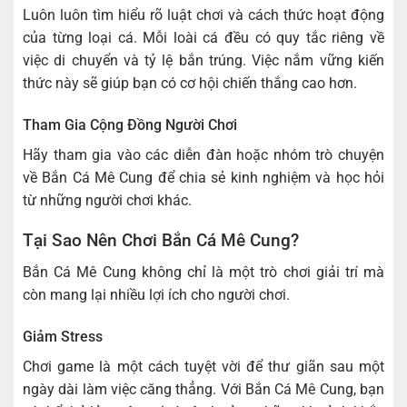
Luôn luôn tìm hiểu rõ luật chơi và cách thức hoạt động
của từng loại cá. Mỗi loài cá đều có quy tắc riêng về
việc di chuyển và tỷ lệ bắn trúng. Việc nắm vững kiến
thức này sẽ giúp bạn có cơ hội chiến thắng cao hơn.
Tham Gia Cộng Đồng Người Chơi
Hãy tham gia vào các diễn đàn hoặc nhóm trò chuyện
về Bắn Cá Mê Cung để chia sẻ kinh nghiệm và học hỏi
từ những người chơi khác.
Tại Sao Nên Chơi Bắn Cá Mê Cung?
Bắn Cá Mê Cung không chỉ là một trò chơi giải trí mà
còn mang lại nhiều lợi ích cho người chơi.
Giảm Stress
Chơi game là một cách tuyệt vời để thư giãn sau một
ngày dài làm việc căng thẳng. Với Bắn Cá Mê Cung, bạn