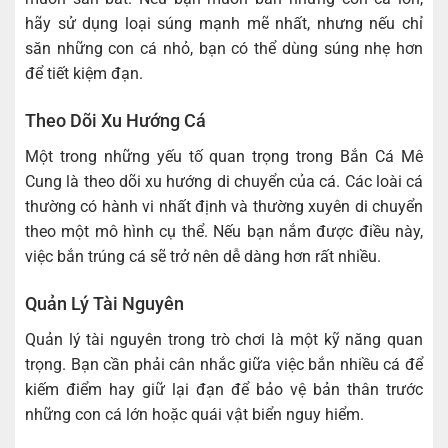
hãy sử dụng loại súng mạnh mẽ nhất, nhưng nếu chỉ
săn những con cá nhỏ, bạn có thể dùng súng nhẹ hơn
để tiết kiệm đạn.
Theo Dõi Xu Hướng Cá
Một trong những yếu tố quan trọng trong Bắn Cá Mê
Cung là theo dõi xu hướng di chuyển của cá. Các loài cá
thường có hành vi nhất định và thường xuyên di chuyển
theo một mô hình cụ thể. Nếu bạn nắm được điều này,
việc bắn trúng cá sẽ trở nên dễ dàng hơn rất nhiều.
Quản Lý Tài Nguyên
Quản lý tài nguyên trong trò chơi là một kỹ năng quan
trọng. Bạn cần phải cân nhắc giữa việc bắn nhiều cá để
kiếm điểm hay giữ lại đạn để bảo vệ bản thân trước
những con cá lớn hoặc quái vật biển nguy hiểm.