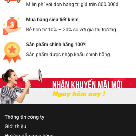
Miễn phí với đơn hàng trị giá trên 800.000đ
Mua hàng siêu tiết kiệm
Rẻ hơn từ 10% – 30% so với giá thị trường
Sản phẩm chính hãng 100%
Sản phẩm được nhập khẩu chính hãng
Thông tin công ty
Giới thiệu
Hướng dẫn mua hàng