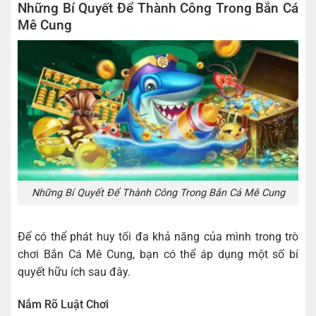
Những Bí Quyết Để Thành Công Trong Bắn Cá
Mê Cung
Những Bí Quyết Để Thành Công Trong Bắn Cá Mê Cung
Để có thể phát huy tối đa khả năng của mình trong trò
chơi Bắn Cá Mê Cung, bạn có thể áp dụng một số bí
quyết hữu ích sau đây.
Nắm Rõ Luật Chơi