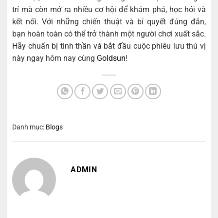
trí mà còn mở ra nhiều cơ hội để khám phá, học hỏi và
kết nối. Với những chiến thuật và bí quyết đúng đắn,
bạn hoàn toàn có thể trở thành một người chơi xuất sắc.
Hãy chuẩn bị tinh thần và bắt đầu cuộc phiêu lưu thú vị
này ngay hôm nay cùng
Goldsun
!
Danh mục:
Blogs
ADMIN